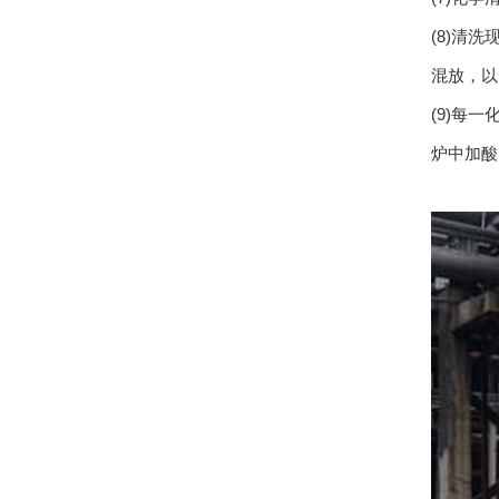
(8)清
混放，以
(9)每
炉中加酸