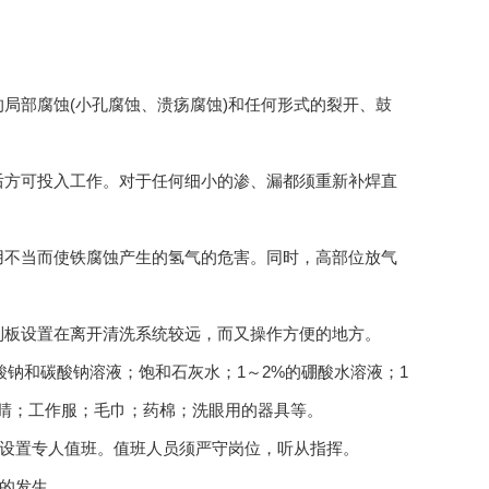
的局部腐蚀(小孔腐蚀、溃疡腐蚀)和任何形式的裂开、鼓
格后方可投入工作。对于任何细小的渗、漏都须重新补焊直
使用不当而使铁腐蚀产生的氢气的危害。同时，高部位放气
制板设置在离开清洗系统较远，而又操作方便的地方。
碳酸钠和碳酸钠溶液；饱和石灰水；1～2%的硼酸水溶液；1
眼睛；工作服；毛巾；药棉；洗眼用的器具等。
都要设置专人值班。值班人员须严守岗位，听从指挥。
故的发生。