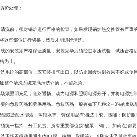
防护处理：
化学清洗前，须对锅炉进行严格的检查，如果发现锅炉热交换管有严重
将这些部位进行切换，然后才能进行清洗。
时管线的安装须严格保证质量，安装完毕后须经过水压试验，试压合
格为止。
学清洗系统的高部位，应安装排气出口，以防止因缓蚀剂效果不好或
证整个清洗系统充满清洗介质，不留死角。
洗现场须照明充足，道路通畅。动力电源和照明电源分开，并将电源控
备必要的急救药品和劳保用品。急救药品一般有如下几种:2～3%的重
醋酸或盐酸水溶液；蒸馏水等。劳保用品有:橡皮手套、围裙；防护
作时须统一指挥，分工负责。所有重要部位(如酸泵、阀门、加药点)
学清洗现场不得动用明火(如电焊、抽烟，取暖等)。以防火灾及其他事