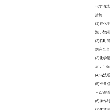
化学清洗
措施
(1)在
泡，都须
(2)临
到完全合
(3)化
后，可保
(4)清
(5)准
～2%的
(6)操
(7)化