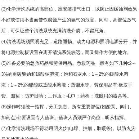
(3)化学清洗系统的高部位，应安装排气出口，以防止因缓蚀剂效果
不好或使用不当而使铁腐蚀产生的氢气的危害。同时，高部位放气
后，可保证整个清洗系统充满清洗介质，不留死角。
(4)清洗现场须照明充足，道路通畅。动力电源和照明电源分开，并
将电源控制板设置在离开清洗系统较远，而又操作方便的地方。
(5)准备必要的急救药品和劳保用品。急救药品一般有如下几种:2～
3%的重碳酸钠和碳酸钠溶液；饱和石灰水；1～2%的硼酸水溶
液；1～2%的醋酸或盐酸水溶液；蒸馏水等。劳保用品有:橡皮手
套、围裙；防护眼睛；工作服；毛巾；药棉；洗眼用的器具等。
(6)操作时须统一指挥，分工负责。所有重要部位(如酸泵、阀门、
加药点)都要设置专人值班。值班人员须严守岗位，听从指挥。
(7)化学清洗现场不得动用明火(如电焊、抽烟，取暖等)。以防火灾