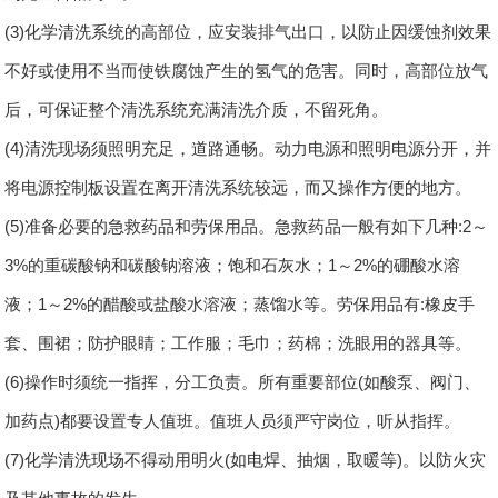
(3)化学清洗系统的高部位，应安装排气出口，以防止因缓蚀剂效果
不好或使用不当而使铁腐蚀产生的氢气的危害。同时，高部位放气
后，可保证整个清洗系统充满清洗介质，不留死角。
(4)清洗现场须照明充足，道路通畅。动力电源和照明电源分开，并
将电源控制板设置在离开清洗系统较远，而又操作方便的地方。
(5)准备必要的急救药品和劳保用品。急救药品一般有如下几种:2～
3%的重碳酸钠和碳酸钠溶液；饱和石灰水；1～2%的硼酸水溶
液；1～2%的醋酸或盐酸水溶液；蒸馏水等。劳保用品有:橡皮手
套、围裙；防护眼睛；工作服；毛巾；药棉；洗眼用的器具等。
(6)操作时须统一指挥，分工负责。所有重要部位(如酸泵、阀门、
加药点)都要设置专人值班。值班人员须严守岗位，听从指挥。
(7)化学清洗现场不得动用明火(如电焊、抽烟，取暖等)。以防火灾