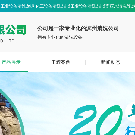
工业设备清洗,潍坊化工设备清洗,淄博工业设备清洗,淄博高压水清洗等,
公司是一家专业化的滨州清洗公司
拥有专业化的清洗设备
产品展示
工程案例
新闻动态