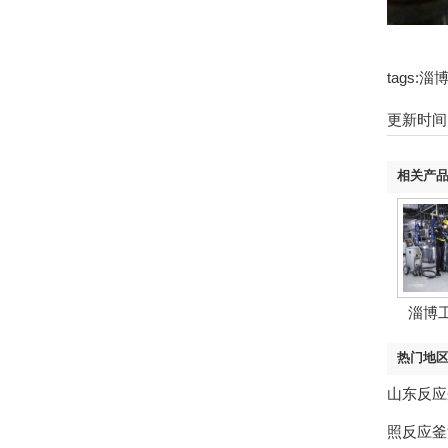
tags
更新时间：2
相关产
淄博
热门地
山东反应
照反应釜