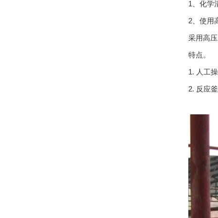
1、化学
2、使用
采用高压
特点。
1. 人
2. 反应