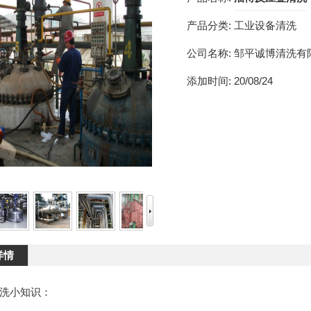
产品分类:
工业设备清洗
公司名称:
邹平诚博清洗有
添加时间:
20/08/24
详情
洗小知识：