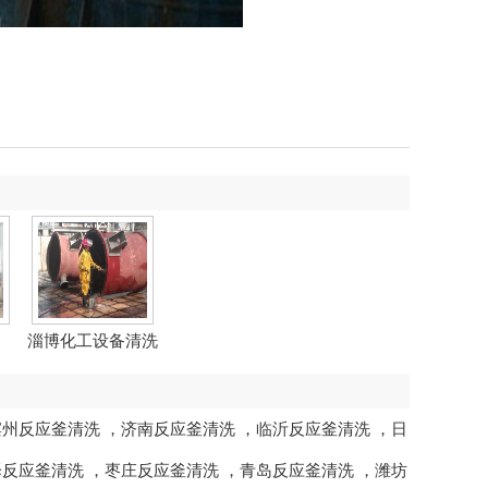
淄博化工设备清洗
滨州反应釜清洗
，
济南反应釜清洗
，
临沂反应釜清洗
，
日
泽反应釜清洗
，
枣庄反应釜清洗
，
青岛反应釜清洗
，
潍坊