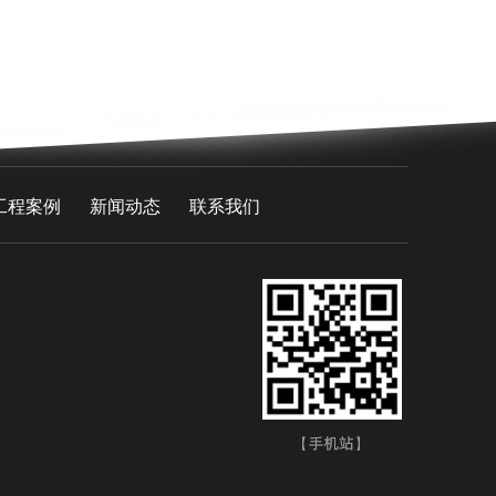
工程案例
新闻动态
联系我们