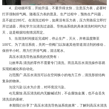
4、启动循环泵，开始升温，不要升得太快，注意压力表，必要时
打开强制排气阀。随着压力表的普及。生产过程中，预热生产问题，
且不超过285℃。在清洗过程中，如果没有压力表，压力旁路应立即打
开过滤器，用化学方法清洗过滤器。导热油系统的具体清洗时间约为2
天，这是根据结焦情况而定。
5、当清洗时间接近完成时，停止生产，灭火，并将温度降至
100℃。为了清洁系统，关闭一些阀门以加速其他管道清洁剂的移动，
保持半小时。用力打开排气阀，清洁尾水。
高压水清洗导热油系统的优势有：
1)效率高:清洗的零件不需要专门清洗。而且高压水清洗操作容易
实现机械化和自动化。
2)范围广:高压水清洗可以在空间狭小的地方工作，清洗形状结构
复杂的物体。
3)没污染:以水为介质，对环境没污染。
4)无腐蚀:高压清洗机内无酸碱试剂，不会腐蚀金属，也不会丢失
清洗后的基材。
本期我们分享了“高压水清洗导热油系统效果”，了解到高压水清洗